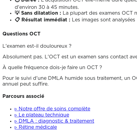
⏱ Durée :
L'acquisition OCT elle-même dure quelque
d'environ 30 à 45 minutes.
💡 Sans dilatation :
La plupart des examens OCT ne 
📋 Résultat immédiat :
Les images sont analysées 
Questions OCT
L'examen est-il douloureux ?
Absolument pas. L'OCT est un examen sans contact avec
À quelle fréquence dois-je faire un OCT ?
Pour le suivi d'une DMLA humide sous traitement, un OCT 
annuel peut suffire.
Parcours associé
▹
Notre offre de soins complète
▹
Le plateau technique
▹
DMLA : diagnostic & traitement
▹
Rétine médicale