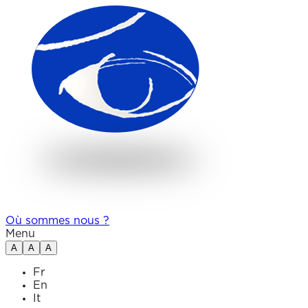
Où sommes nous ?
Menu
A
A
A
Fr
En
It