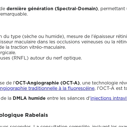
 de
dernière génération (Spectral-Domain)
, permettant 
 remarquable.
on du type (sèche ou humide), mesure de l'épaisseur rétini
isseur maculaire dans les occlusions veineuses ou la réti
de la traction vitréo-maculaire.
rgicale.
euses (RNFL) autour du nerf optique.
e de l'
OCT-Angiographie (OCT-A)
, une technologie rév
ngiographie traditionnelle à la fluorescéine
, l'OCT-A est t
 de la
DMLA humide
entre les séances d'
injections intrav
ologique Rabelais