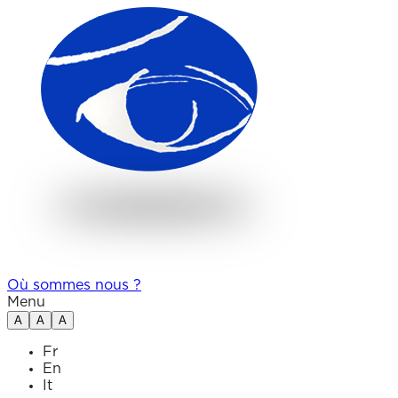
Où sommes nous ?
Menu
A
A
A
Fr
En
It